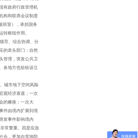
用现有政府行政管理机
机构和联席会议制度
总值班室），承担国务
运转枢纽作用。
一领导、综合协调、分
应的牵头部门：自然
头管理，突发公共卫
、各地方也纷纷设立
、城市地下空间风险
宏观经济衰退；一次
会的瘫痪；一次大
事件由境内扩展到境
外突发事件影响境内
也非常繁重。四是应急
社会，更加自觉地防