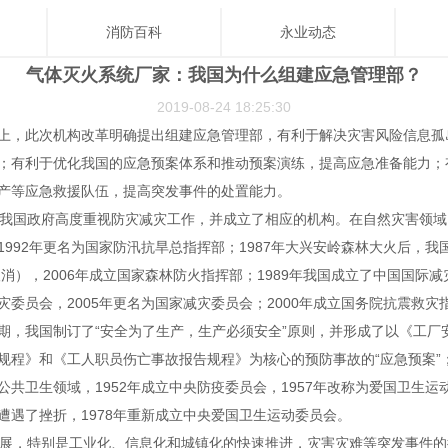
消防百科
永业动态
气体灭火系统厂家：我国为什么组建应急管理部？
2019-08-24 18:25:30
上，此次机构改革明确提出组建应急管理部，有利于解决灾害风险信息孤
；有利于优化我国的应急预案体系和推动预案演练，提高应急准备能力；
产等应急救援队伍，提高突发事件的处置能力。
国政府高度重视防灾减灾工作，并成立了相应的机构。在自然灾害领域，
1992年更名为国家防汛抗旱总指挥部；1987年大兴安岭森林大火后，我
取消），2006年成立国家森林防火指挥部；1989年我国成立了中国国际减
灾委员会，2005年更名为国家减灾委员会；2000年成立国务院抗震救灾
期，我国制订了“安全为了生产，生产必须安全”原则，并形成了以《工厂
规程》和《工人职员伤亡事故报告规程》为核心的预防事故的“应急预案”；
公共卫生领域，1952年成立中央防疫委员会，1957年改称为爱国卫生运
遭遇了挫折，1978年重新成立中央爱国卫生运动委员会。
展，特别是工业化、信息化和城镇化的快速推进，灾害灾难等突发事件的