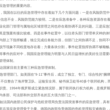
应急管理的重要内容。
我国在以往的应急管理中存在着如下几个方面问题：一是在风险防范中，
险信息不全，风险防范能力较弱。二是在应急准备中，各种应急资源存在
业化部门管理与属地化区域管理之间也存在着协调不足的问题。三是应急
其是预案衔接比较难。四是在事件处置中，以往牵头部门管理单灾种的体
内部上下指挥畅通，独立完成任务能力强，但部门之间协调不足，协同不
脱节现象不同程度地存在着；力量条块分割，事件处置指挥协调不够顺畅
等事件的应对中，我国应急管理能力明显与人民日益增长的美好生活需要
管理体制。
达国家目前主要有三种应急管理体制。
管理部门。如美国在“9·11”事件后，成立了独立、专门、综合性的“捆
，不仅整合了海岸警卫队、运输安全局、秘书保卫处等40多个联邦机构，
职责。1994年俄罗斯成立紧急情况部，属于联邦执行权力机构，是俄罗
内务部、司法部和外交部齐名的五大强力部门之一。
如法国内政部公民保护与危机管理局负责法国突发事件的应急管理，具有
宪兵等应急管理骨干力量。德国内政部负责德国的危机管理和灾难救助，