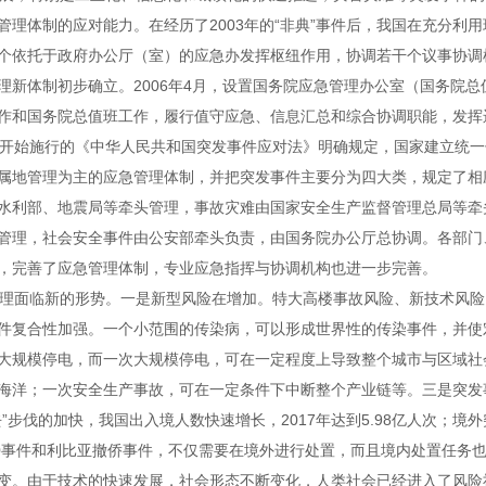
管理体制的应对能力。在经历了2003年的“非典”事件后，我国在充分利
个依托于政府办公厅（室）的应急办发挥枢纽作用，协调若干个议事协调
理新体制初步确立。2006年4月，设置国务院应急管理办公室（国务院
作和国务院总值班工作，履行值守应急、信息汇总和综合协调职能，发挥
日起开始施行的《中华人民共和国突发事件应对法》明确规定，国家建立统
属地管理为主的应急管理体制，并把突发事件主要分为四大类，规定了相
水利部、地震局等牵头管理，事故灾难由国家安全生产监督管理总局等牵
管理，社会安全事件由公安部牵头负责，由国务院办公厅总协调。各部门
，完善了应急管理体制，专业应急指挥与协调机构也进一步完善。
理面临新的形势。一是新型风险在增加。特大高楼事故风险、新技术风险
件复合性加强。一个小范围的传染病，可以形成世界性的传染事件，并使
大规模停电，而一次大规模停电，可在一定程度上导致整个城市与区域社
海洋；一次安全生产事故，可在一定条件下中断整个产业链等。三是突发
”步伐的加快，我国出入境人数快速增长，2017年达到5.98亿人次；境
70事件和利比亚撤侨事件，不仅需要在境外进行处置，而且境内处置任务
变。由于技术的快速发展，社会形态不断变化，人类社会已经进入了风险