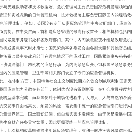
护与灾难救助署和技术救援署。危机管理司主要负责国家危机管理领域的
管理和灾难救助的日常管理机构，技术救援署主要负责国际国内的现场救
急管理体制。例如，英国没有专门负责应急管理的中央政府部门，应急管
负责制。在中央层面，首相是应急管理的最高行政首长，相关机构包括内
国民紧急事务秘书处和各政府部门。其中，内阁紧急应变小组是政府危机
危机或紧急事态时才启动；国民紧急事务委员会由各部大臣和其他官员组
并负责监督中央政府部门在紧急情况下的应对工作；国民紧急事务秘书处
下协调跨部门、跨机构的应急行动，为内阁紧急应变小组和国民紧急事务
围内的应急管理，卫生部等相关部门设立了专门的应急管理机构。
比，在体制方面，中国特色社会主义制度比西方的议会制或联邦制国家天
我国应急能力分散在各部门，体制优势没有得到彰显；在社会发展程度方
会转型基本完成，而我国仍处于城镇化进程中，人与人、人与自然的矛盾
的突发事件面临高发、频发的风险，需要集中统一的应急管理部门进行风
总量世界第二，国土面积辽阔，但自然灾害多发频发，由于仍是发展中国
的生命财产任务异常繁重，因此更需要统一的应急管理体制。
上，此次机构改革明确提出组建应急管理部，有利于解决灾害风险信息孤