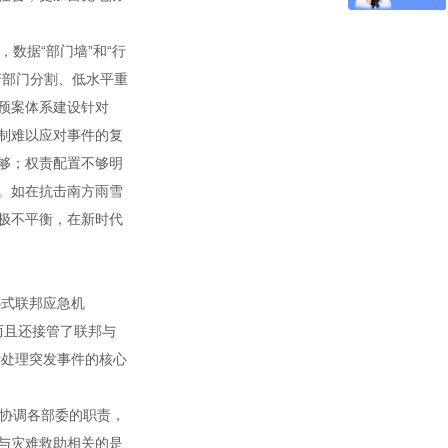
数据“部门墙”和“行
着部门分割、低水平重
预案体系建设针对
制难以应对事件的复
够；权责配置不够明
。如在抗击南方雨雪
极不平衡，在新时代
绑式联邦应急机
而且还接管了联邦与
斯处理突发事件的核心
协调各部委的职责，
与灾难救助相关的是